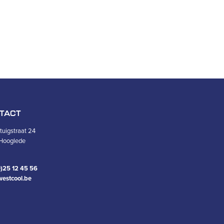
TACT
uigstraat 24
Hooglede
)25 12 45 56
westcool.be