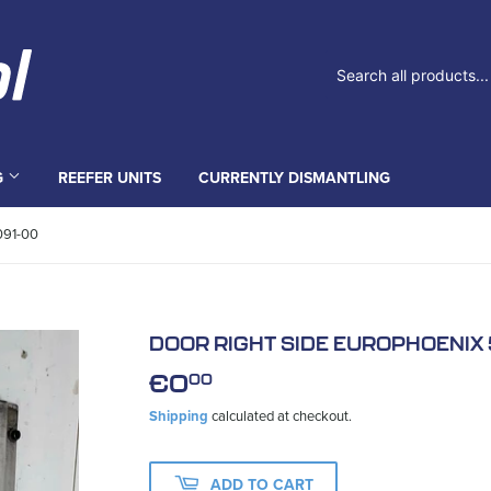
G
REEFER UNITS
CURRENTLY DISMANTLING
091-00
DOOR RIGHT SIDE EUROPHOENIX
€0
€0,00
00
Shipping
calculated at checkout.
ADD TO CART