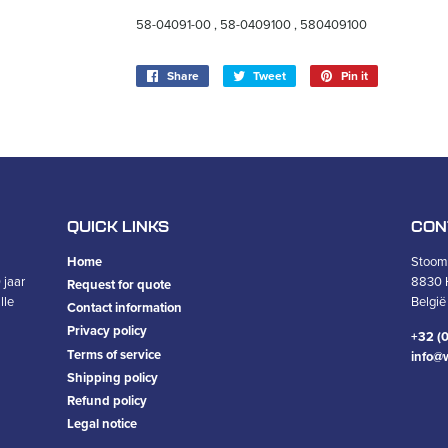
58-04091-00 , 58-0409100 , 580409100
Share
Share
Tweet
Tweet
Pin it
Pin
on
on
on
Facebook
Twitter
Pinterest
QUICK LINKS
CON
Home
Stoomt
 jaar
8830 
Request for quote
lle
België
Contact information
Privacy policy
+32 (0
Terms of service
info@
Shipping policy
Refund policy
Legal notice